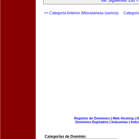
Ver Siguientes 150 >
<< Categoria Anterior (Miscelaneas (varios))
Categori
Registro de Dominios
|
Web Hosting
|
D
Dominios Expirados
|
Industrias
|
Indu
Categorías de Dominio: