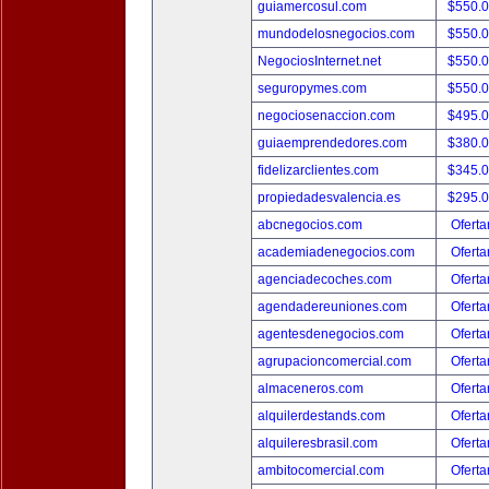
guiamercosul.com
$550.
mundodelosnegocios.com
$550.
NegociosInternet.net
$550.
seguropymes.com
$550.
negociosenaccion.com
$495.
guiaemprendedores.com
$380.
fidelizarclientes.com
$345.
propiedadesvalencia.es
$295.
abcnegocios.com
Oferta
academiadenegocios.com
Oferta
agenciadecoches.com
Oferta
agendadereuniones.com
Oferta
agentesdenegocios.com
Oferta
agrupacioncomercial.com
Oferta
almaceneros.com
Oferta
alquilerdestands.com
Oferta
alquileresbrasil.com
Oferta
ambitocomercial.com
Oferta