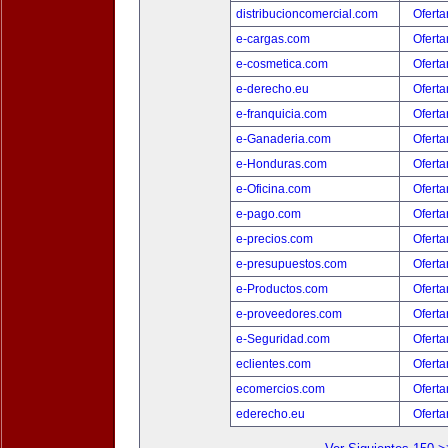
distribucioncomercial.com
Oferta
e-cargas.com
Oferta
e-cosmetica.com
Oferta
e-derecho.eu
Oferta
e-franquicia.com
Oferta
e-Ganaderia.com
Oferta
e-Honduras.com
Oferta
e-Oficina.com
Oferta
e-pago.com
Oferta
e-precios.com
Oferta
e-presupuestos.com
Oferta
e-Productos.com
Oferta
e-proveedores.com
Oferta
e-Seguridad.com
Oferta
eclientes.com
Oferta
ecomercios.com
Oferta
ederecho.eu
Oferta