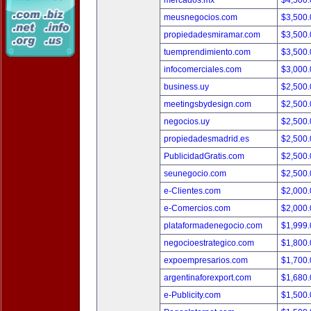
mercados.mx
$4,500
meusnegocios.com
$3,500
propiedadesmiramar.com
$3,500
tuemprendimiento.com
$3,500
infocomerciales.com
$3,000
business.uy
$2,500
meetingsbydesign.com
$2,500
negocios.uy
$2,500
propiedadesmadrid.es
$2,500
PublicidadGratis.com
$2,500
seunegocio.com
$2,500
e-Clientes.com
$2,000
e-Comercios.com
$2,000
plataformadenegocio.com
$1,999
negocioestrategico.com
$1,800
expoempresarios.com
$1,700
argentinaforexport.com
$1,680
e-Publicity.com
$1,500