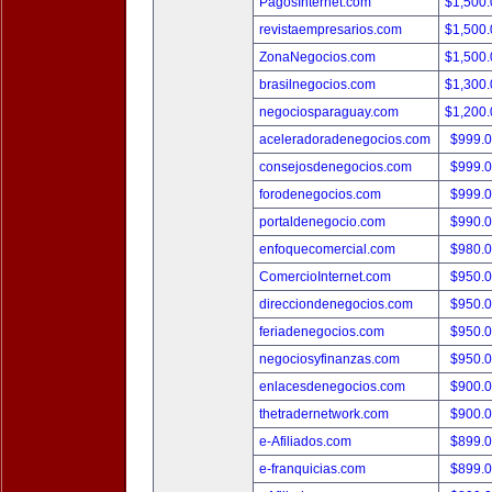
PagosInternet.com
$1,500
revistaempresarios.com
$1,500
ZonaNegocios.com
$1,500
brasilnegocios.com
$1,300
negociosparaguay.com
$1,200
aceleradoradenegocios.com
$999.
consejosdenegocios.com
$999.
forodenegocios.com
$999.
portaldenegocio.com
$990.
enfoquecomercial.com
$980.
ComercioInternet.com
$950.
direcciondenegocios.com
$950.
feriadenegocios.com
$950.
negociosyfinanzas.com
$950.
enlacesdenegocios.com
$900.
thetradernetwork.com
$900.
e-Afiliados.com
$899.
e-franquicias.com
$899.