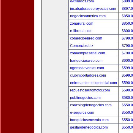
eAfiliados.com
$899.
incubadoradeproyectos.com
$897.
negociosamerica.com
$850.
zonarural.com
$850.
e-libreria.com
$800.
comercioenred.com
$799.
Comercios.biz
$790.
zonaempresarial.com
$790.
franquiciasweb.com
$600.
agentedeventas.com
$599.
clubimportadores.com
$599.
entrenamientocomercial.com
$590.
repuestosautomotor.com
$590.
publinegocios.com
$580.
coachingdenegocios.com
$550.
e-seguros.com
$550.
franquiciasenventa.com
$550.
gestaodenegocios.com
$550.