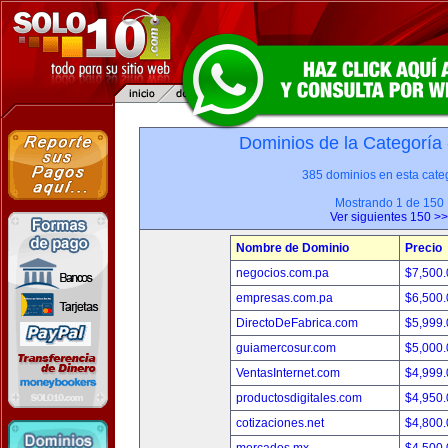
Dominios de la Categoría
385 dominios en esta categ
Mostrando 1 de 150
Ver siguientes 150 >>
Nombre de Dominio
Precio
negocios.com.pa
$7,500
empresas.com.pa
$6,500
DirectoDeFabrica.com
$5,999
guiamercosur.com
$5,000
VentasInternet.com
$4,999
productosdigitales.com
$4,950
cotizaciones.net
$4,800