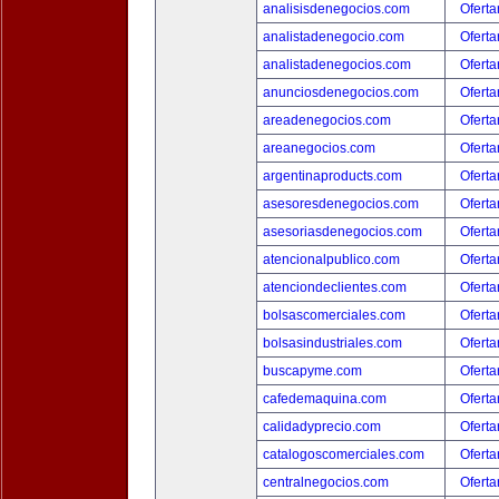
analisisdenegocios.com
Oferta
analistadenegocio.com
Oferta
analistadenegocios.com
Oferta
anunciosdenegocios.com
Oferta
areadenegocios.com
Oferta
areanegocios.com
Oferta
argentinaproducts.com
Oferta
asesoresdenegocios.com
Oferta
asesoriasdenegocios.com
Oferta
atencionalpublico.com
Oferta
atenciondeclientes.com
Oferta
bolsascomerciales.com
Oferta
bolsasindustriales.com
Oferta
buscapyme.com
Oferta
cafedemaquina.com
Oferta
calidadyprecio.com
Oferta
catalogoscomerciales.com
Oferta
centralnegocios.com
Oferta