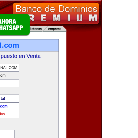
al.com
 puesto en Venta
ONAL.COM
.com
rta!
l.com
tas