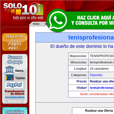
tenisprofesion
El dueño de este dominio lo ha
Mayusculas:
TENISPROFESI
Minusculas:
tenisprofesional
Longitud:
16 caracteres
Categorias:
Deportes
Precio:
Realizar una ofe
Visitar!
tenisprofesiona
Serán consideradas ofer
Realizar una Oferta