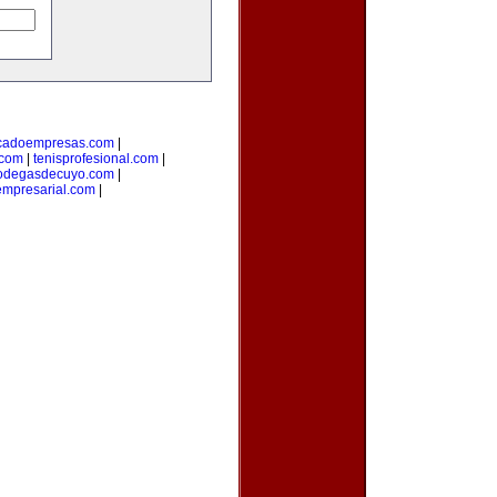
cadoempresas.com
|
.com
|
tenisprofesional.com
|
odegasdecuyo.com
|
mpresarial.com
|