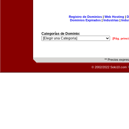
Registro de Dominios
|
Web Hosting
|
D
Dominios Expirados
|
Industrias
|
Indu
Categorías de Dominio:
[Pág. princi
** Precios expre
© 2002/2022 Solo10.com