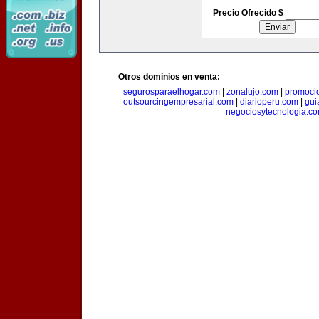
Precio Ofrecido $
Otros dominios en venta:
segurosparaelhogar.com
|
zonalujo.com
|
promoci
outsourcingempresarial.com
|
diarioperu.com
|
gui
negociosytecnologia.c