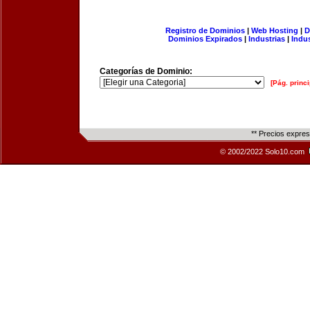
Registro de Dominios
|
Web Hosting
|
D
Dominios Expirados
|
Industrias
|
Indu
Categorías de Dominio:
[Pág. princi
** Precios expre
© 2002/2022 Solo10.com