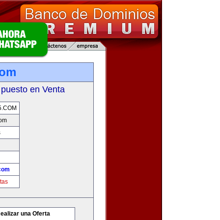
com
 puesto en Venta
5.COM
com
s
.com
tas
ealizar una Oferta