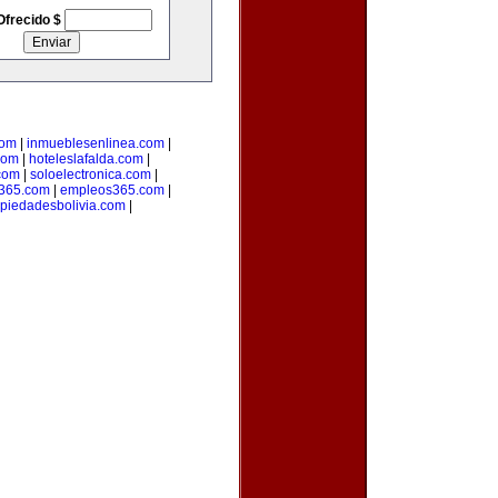
Ofrecido $
com
|
inmueblesenlinea.com
|
com
|
hoteleslafalda.com
|
com
|
soloelectronica.com
|
365.com
|
empleos365.com
|
piedadesbolivia.com
|