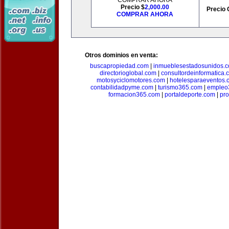
COMPRAR AHORA
Precio $
2,000.00
Precio 
COMPRAR AHORA
Otros dominios en venta:
buscapropiedad.com
|
inmueblesestadosunidos.
directorioglobal.com
|
consultordeinformatica.
motosyciclomotores.com
|
hotelesparaeventos.
contabilidadpyme.com
|
turismo365.com
|
empleo
formacion365.com
|
portaldeporte.com
|
pro