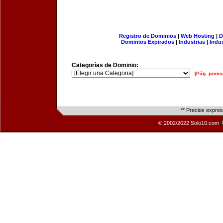
Registro de Dominios
|
Web Hosting
|
D
Dominios Expirados
|
Industrias
|
Indu
Categorías de Dominio:
[Pág. princi
** Precios expre
© 2002/2022 Solo10.com