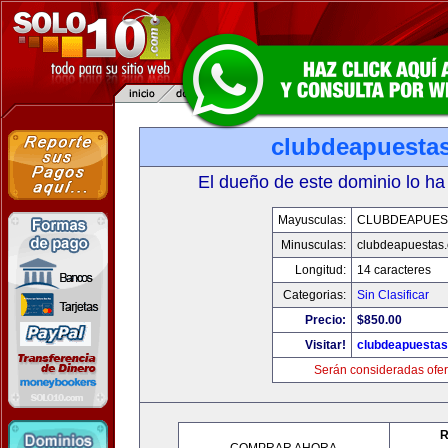
clubdeapuesta
El dueño de este dominio lo ha
Mayusculas:
CLUBDEAPUES
Minusculas:
clubdeapuestas
Longitud:
14 caracteres
Categorias:
Sin Clasificar
Precio:
$850.00
Visitar!
clubdeapuesta
Serán consideradas ofer
R